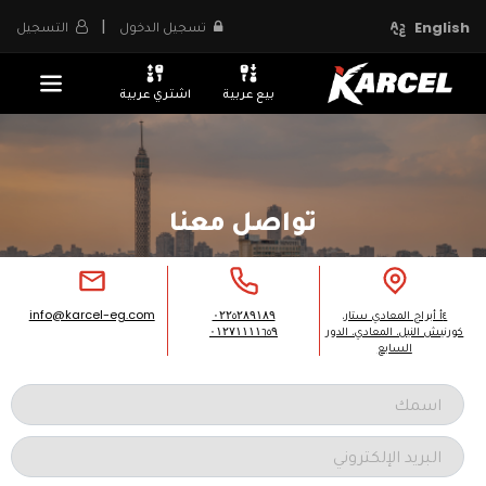
|
تسجيل الدخول
التسجيل
English
بيع عربية
اشتري عربية
تواصل معنا
٤أ أبراج المعادي ستار،
۰۲۲٥۲۸۹۱۸۹
info@karcel-eg.com
كورنيش النيل، المعادي، الدور
۰۱۲۷۱۱۱۱٦٥۹
السابع